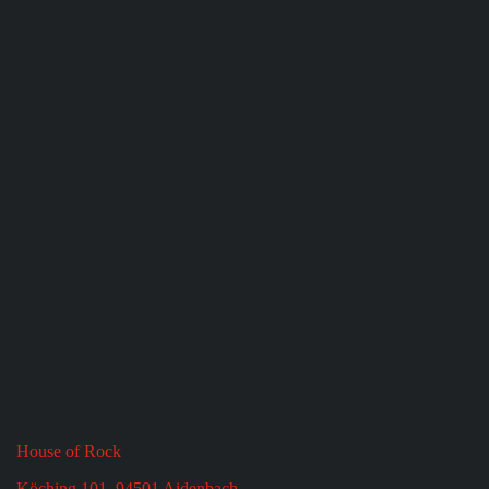
House of Rock
Köching 101, 94501 Aidenbach